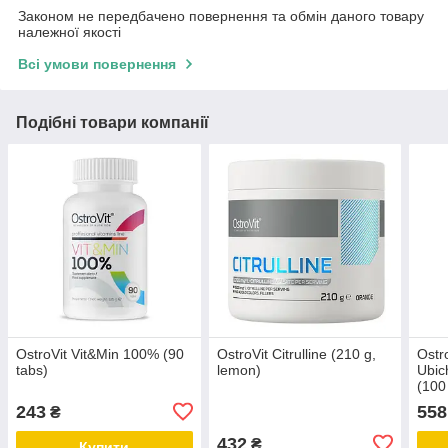
Законом не передбачено повернення та обмін даного товару
належної якості
Всі умови повернення
Подібні товари компанії
OstroVit Vit&Min 100% (90
OstroVit Citrulline (210 g,
Ostr
tabs)
lemon)
Ubic
(100
243
558
₴
432
₴
Купити