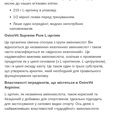
кисню до наших м'язових клітин.
210 г L-аргініну в упаковці.
1/2 мірної ложки перед тренуванням.
Лише один інгредієнт, жодних непотрібних
наповнювачів.
OstroVit Supreme Pure L-аргінін
Це органічна хімічна сполука з групи амінокислот. Він
відноситься до незамінних екзогенних амінокислот і також
часто класифікується як «відносно екзогенний». Це
надзвичайно важлива амінокислота, оскільки є проміжним
продуктом як у циклі сечовини (з L-орнітином, L-цитруліном),
так і в циклі оксиду азоту. Це також один із трьох субстратів,
що утворюють креатин, який необхідний для правильного
функціонування організму.
Властивості інгредієнтів, що містяться в OstroVit
Arginine:
L-аргінін, як незамінна амінокислота, також корисний та
безцінний у добавках для спортсменів. Ідеально підходить
для застосування у силових видах спорту. Ось деякі з
найважливіших властивостей «чудодійної» амінокислоти: