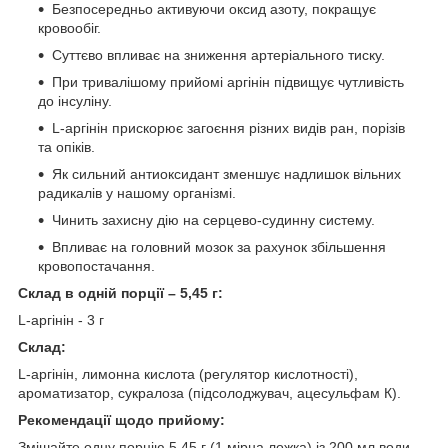
Безпосередньо активуючи оксид азоту, покращує
кровообіг.
Суттєво впливає на зниження артеріального тиску.
При тривалішому прийомі аргінін підвищує чутливість
до інсуліну.
L-аргінін прискорює загоєння різних видів ран, порізів
та опіків.
Як сильний антиоксидант зменшує надлишок вільних
радикалів у нашому організмі.
Чинить захисну дію на серцево-судинну систему.
Впливає на головний мозок за рахунок збільшення
кровопостачання.
Склад в одній порції – 5,45 г:
L-аргінін - 3 г
Склад:
L-аргінін, лимонна кислота (регулятор кислотності),
ароматизатор, сукралоза (підсолоджувач, ацесульфам К).
Рекомендації щодо прийому:
Змішайте одну порцію 5,45 г (1 мірна ложка) із 200 мл води.