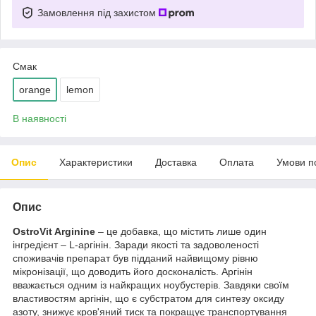
Замовлення під захистом
Смак
orange
lemon
В наявності
Опис
Характеристики
Доставка
Оплата
Умови п
Опис
OstroVit Arginine
– це добавка, що містить лише один
інгредієнт – L-аргінін. Заради якості та задоволеності
споживачів препарат був підданий найвищому рівню
мікронізації, що доводить його досконалість. Аргінін
вважається одним із найкращих ноубустерів. Завдяки своїм
властивостям аргінін, що є субстратом для синтезу оксиду
азоту, знижує кров'яний тиск та покращує транспортування