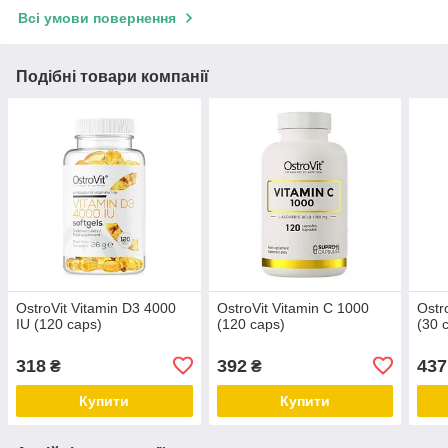
Всі умови повернення
Подібні товари компанії
OstroVit Vitamin D3 4000
OstroVit Vitamin C 1000
Ostr
IU (120 caps)
(120 caps)
(30 
318
392
437
₴
₴
Купити
Купити