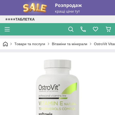
⭐⭐⭐⭐ТАБЛЕТКА
Товари та послуги
Вітаміни та мінерали
OstroVit Vit