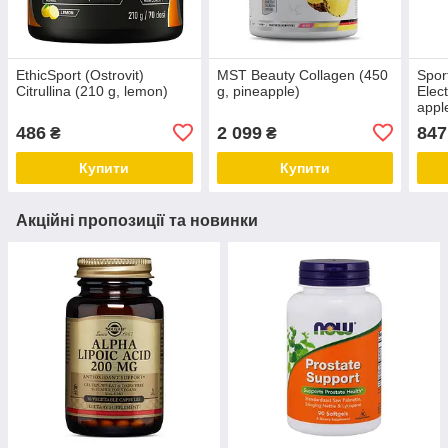
EthicSport (Ostrovit)
MST Beauty Collagen (450
Spor
Citrullina (210 g, lemon)
g, pineapple)
Elec
appl
486
2 099
847
₴
₴
Купити
Купити
Акційні пропозиції та новинки