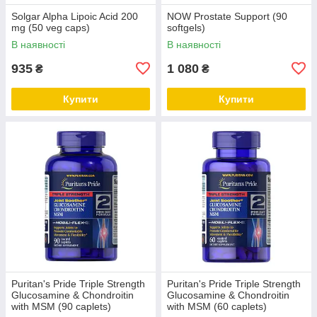
Solgar Alpha Lipoic Acid 200
NOW Prostate Support (90
mg (50 veg caps)
softgels)
В наявності
В наявності
935
1 080
₴
₴
Купити
Купити
Puritan's Pride Triple Strength
Puritan's Pride Triple Strength
Glucosamine & Chondroitin
Glucosamine & Chondroitin
with MSM (90 caplets)
with MSM (60 caplets)