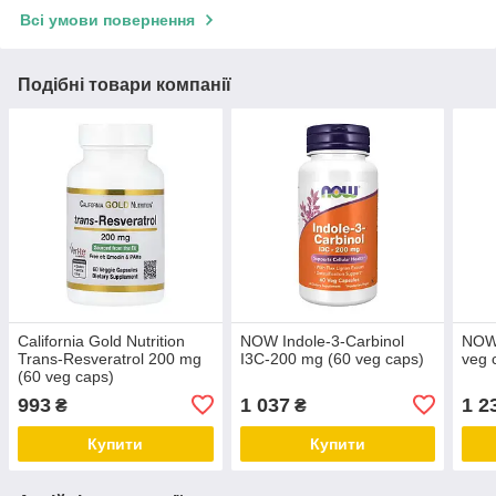
Всі умови повернення
Подібні товари компанії
California Gold Nutrition
NOW Indole-3-Carbinol
NOW
Trans-Resveratrol 200 mg
I3C-200 mg (60 veg caps)
veg 
(60 veg caps)
993
1 037
1 2
₴
₴
Купити
Купити