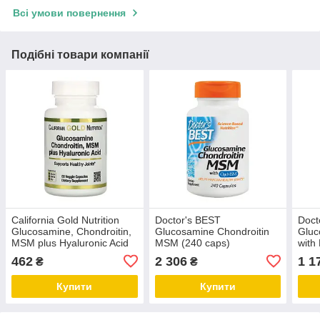
Всі умови повернення
Подібні товари компанії
California Gold Nutrition
Doctor's BEST
Doct
Glucosamine, Chondroitin,
Glucosamine Chondroitin
Gluc
MSM plus Hyaluronic Acid
MSM (240 caps)
with
(60 veg caps)
462
2 306
1 1
₴
₴
Купити
Купити