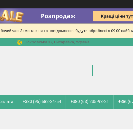
обочий час. Замовлення та повідомлення будуть оброблені з 09:00 найбл
Покровська 37, Писаревка, Україна
 оплата
+380 (95) 682-34-54
+380 (63) 235-93-21
+380(67