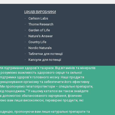
ЦІКАВІ ВИРОБНИКИ
Carlson Labs
Thorne Research
Garden of Life
Nature's Answer
Country Life
Nordic Naturals
Таблетки для потенції
Капсули для потенції
 підтримання здоров'я та краси. Від вітамінів та мінералів
и розуміємо важливість здорового серця та сильної
ж підтримки здоров'я головного мозку. Наші продукти
ункціонування організму та забезпечити його ефективну
а. Ми пропонуємо гепатопротектори – спеціальні препарати,
 від пошкоджень.""У нашому каталозі ви також знайдете
за допомогою збалансованого харчування, фізичних
ємо вам лише високоякісні, перевірені продукти, які
продукцію, пропонуючи вам лише натуральні препарати та