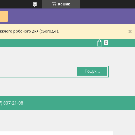
Кошик
ижчого робочого дня (сьогодні).
Пошук...
) 807-21-08