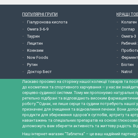
ПОПУЛЯРНІ ГРУПИ
КРАЩІ ТО
Гіалуронова кислота
Колаген
Омега 3-6-9
Соглар
Таурин
Омега-3
Лецитин
Рибячий
Коензим
Пробіот
Now Foods
Фермент
Рутин
Біотин
Доктор Бест
Natrol
Ласкаво просимо на сторінку нашої колекції товарів та посл
до косметики та спортивного харчування – у нас ви знайдет
серцево-судинної системи. Тому ми пропонуємо натуральні п
ретельно підібрані та відповідають високим фармацевтични
роботу.""Однак, не лише серце та судини потребують нашої у
призначені для очищення та відновлення печінки. Вони допо
продукти для збереження здоров'я суглобів, артриту та ар
навантажень та спеціальних препаратів на основі глюкозамін
допоможуть вам зберегти активність та життєву радість. Від
Наш інтернет-магазин "Таблетка" – це ваш надійний партнер