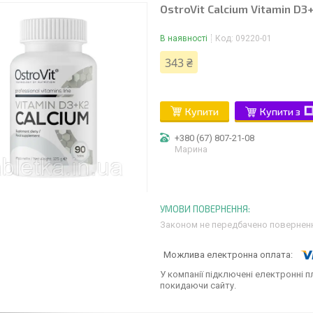
OstroVit Calcium Vitamin D3
В наявності
Код:
09220-01
343 ₴
Купити
Купити з
+380 (67) 807-21-08
Марина
Законом не передбачено поверненн
У компанії підключені електронні п
покидаючи сайту.