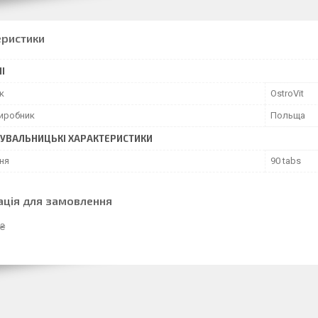
еристики
І
к
OstroVit
виробник
Польща
УВАЛЬНИЦЬКІ ХАРАКТЕРИСТИКИ
ня
90 tabs
ація для замовлення
 ₴