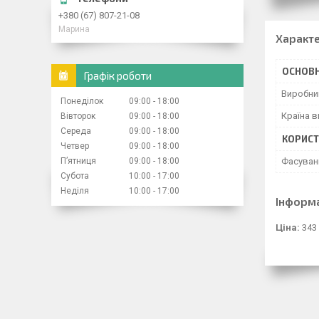
+380 (67) 807-21-08
Марина
Характ
ОСНОВН
Графік роботи
Виробни
Понеділок
09:00
18:00
Країна 
Вівторок
09:00
18:00
Середа
09:00
18:00
КОРИСТ
Четвер
09:00
18:00
Пʼятниця
09:00
18:00
Фасуван
Субота
10:00
17:00
Неділя
10:00
17:00
Інформ
Ціна:
343