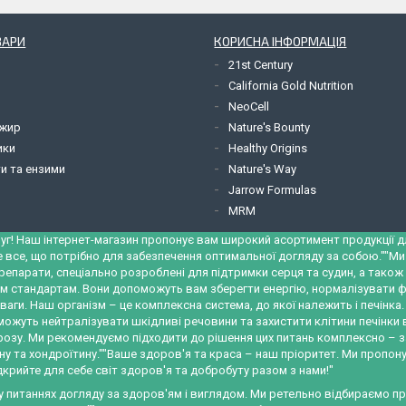
ВАРИ
КОРИСНА ІНФОРМАЦІЯ
21st Century
California Gold Nutrition
NeoCell
 жир
Nature's Bounty
ики
Healthy Origins
и та ензими
Nature's Way
Jarrow Formulas
MRM
уг! Наш інтернет-магазин пропонує вам широкий асортимент продукції для
е все, що потрібно для забезпечення оптимальної догляду за собою.""М
репарати, спеціально розроблені для підтримки серця та судин, а тако
м стандартам. Вони допоможуть вам зберегти енергію, нормалізувати ф
ваги. Наш організм – це комплексна система, до якої належить і печінк
можуть нейтралізувати шкідливі речовини та захистити клітини печінки
трозу. Ми рекомендуємо підходити до рішення цих питань комплексно – 
у та хондроїтину.""Ваше здоров'я та краса – наш пріоритет. Ми пропону
крийте для себе світ здоров'я та добробуту разом з нами!"
 у питаннях догляду за здоров'ям і виглядом. Ми ретельно відбираємо 