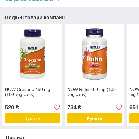
Подібні товари компанії
NOW Oregano 450 mg
NOW Rutin 450 mg (100
NOW
(100 veg caps)
veg caps)
mg (
520
734
651
₴
₴
Купити
Купити
Про нас