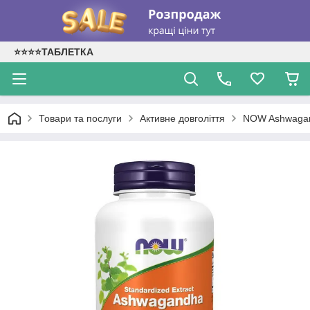
⭐⭐⭐⭐ТАБЛЕТКА
Товари та послуги
Активне довголіття
NOW Ashwagan