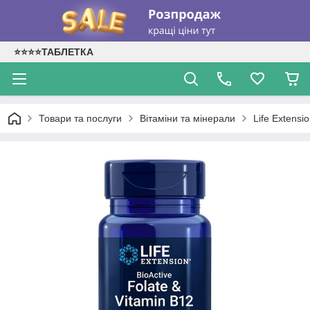
⭐⭐⭐⭐ТАБЛЕТКА
Товари та послуги
Вітаміни та мінерали
Life Extensi