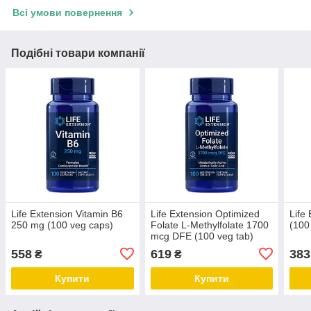
Всі умови повернення
Подібні товари компанії
Life Extension Vitamin B6
Life Extension Optimized
Life
250 mg (100 veg caps)
Folate L-Methylfolate 1700
(100
mcg DFE (100 veg tab)
558
619
383
₴
₴
Купити
Купити