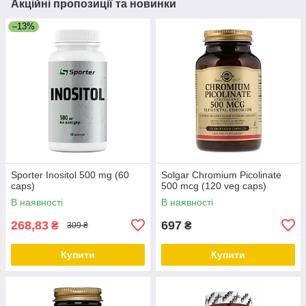
Акційні пропозиції та новинки
–13%
Sporter Inositol 500 mg (60
Solgar Chromium Picolinate
caps)
500 mcg (120 veg caps)
В наявності
В наявності
268,83
697
₴
₴
309 ₴
Купити
Купити