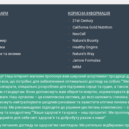
ВАРИ
КОРИСНА ІНФОРМАЦІЯ
21st Century
California Gold Nutrition
NeoCell
 жир
Nature's Bounty
ики
Healthy Origins
и та ензими
Nature's Way
Jarrow Formulas
MRM
уг! Наш інтернет-магазин пропонує вам широкий асортимент продукції для
е все, що потрібно для забезпечення оптимальної догляду за собою.""М
репарати, спеціально розроблені для підтримки серця та судин, а тако
м стандартам. Вони допоможуть вам зберегти енергію, нормалізувати ф
ваги. Наш організм – це комплексна система, до якої належить і печінк
можуть нейтралізувати шкідливі речовини та захистити клітини печінки
трозу. Ми рекомендуємо підходити до рішення цих питань комплексно – 
у та хондроїтину.""Ваше здоров'я та краса – наш пріоритет. Ми пропону
крийте для себе світ здоров'я та добробуту разом з нами!"
 у питаннях догляду за здоров'ям і виглядом. Ми ретельно відбираємо 