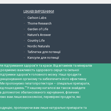
ЦІКАВІ ВИРОБНИКИ
Carlson Labs
Thorne Research
Garden of Life
Nature's Answer
Country Life
Nordic Naturals
Таблетки для потенції
Капсули для потенції
 підтримання здоров'я та краси. Від вітамінів та мінералів
и розуміємо важливість здорового серця та сильної
ж підтримки здоров'я головного мозку. Наші продукти
ункціонування організму та забезпечити його ефективну
а. Ми пропонуємо гепатопротектори – спеціальні препарати,
 від пошкоджень.""У нашому каталозі ви також знайдете
за допомогою збалансованого харчування, фізичних
ємо вам лише високоякісні, перевірені продукти, які
продукцію, пропонуючи вам лише натуральні препарати та