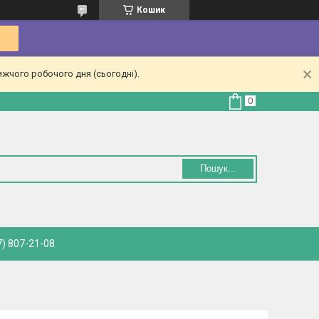
Кошик
ижчого робочого дня (сьогодні).
Пошук...
) 807-21-08