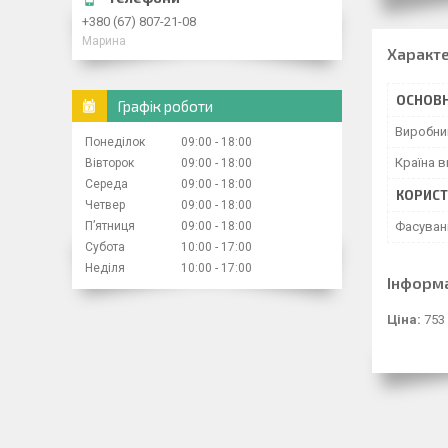
+380 (67) 807-21-08
Марина
Характ
ОСНОВН
Графік роботи
Виробни
Понеділок
09:00
18:00
Країна 
Вівторок
09:00
18:00
Середа
09:00
18:00
КОРИСТ
Четвер
09:00
18:00
Пʼятниця
09:00
18:00
Фасуван
Субота
10:00
17:00
Неділя
10:00
17:00
Інформ
Ціна:
753