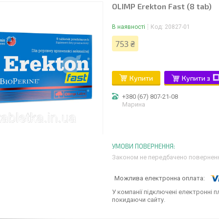
OLIMP Erekton Fast (8 tab)
В наявності
Код:
20827-01
753 ₴
Купити
Купити з
+380 (67) 807-21-08
Марина
Законом не передбачено поверненн
У компанії підключені електронні п
покидаючи сайту.