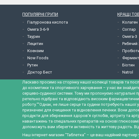
ПОПУЛЯРНІ ГРУПИ
КРАЩІ ТО
Гіалуронова кислота
Колаген
Омега 3-6-9
Соглар
Таурин
Омега-3
Лецитин
Рибячий
Коензим
Пробіот
Now Foods
Фермент
Рутин
Біотин
Доктор Бест
Natrol
Ласкаво просимо на сторінку нашої колекції товарів та посл
до косметики та спортивного харчування – у нас ви знайдет
серцево-судинної системи. Тому ми пропонуємо натуральні п
ретельно підібрані та відповідають високим фармацевтични
роботу.""Однак, не лише серце та судини потребують нашої у
призначені для очищення та відновлення печінки. Вони допо
продукти для збереження здоров'я суглобів, артриту та ар
навантажень та спеціальних препаратів на основі глюкозамін
допоможуть вам зберегти активність та життєву радість. Від
Наш інтернет-магазин "Таблетка" – це ваш надійний партнер