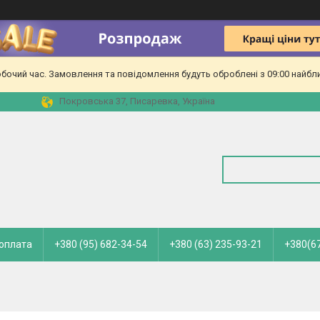
обочий час. Замовлення та повідомлення будуть оброблені з 09:00 найбл
Покровська 37, Писаревка, Україна
 оплата
+380 (95) 682-34-54
+380 (63) 235-93-21
+380(67