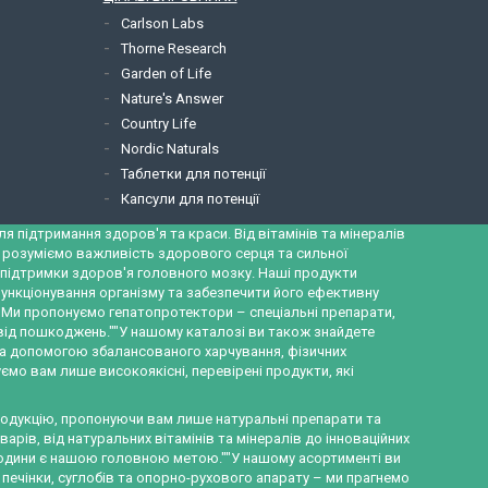
Carlson Labs
Thorne Research
Garden of Life
Nature's Answer
Country Life
Nordic Naturals
Таблетки для потенції
Капсули для потенції
 підтримання здоров'я та краси. Від вітамінів та мінералів
и розуміємо важливість здорового серця та сильної
ж підтримки здоров'я головного мозку. Наші продукти
ункціонування організму та забезпечити його ефективну
а. Ми пропонуємо гепатопротектори – спеціальні препарати,
 від пошкоджень.""У нашому каталозі ви також знайдете
за допомогою збалансованого харчування, фізичних
ємо вам лише високоякісні, перевірені продукти, які
продукцію, пропонуючи вам лише натуральні препарати та
рів, від натуральних вітамінів та мінералів до інноваційних
ї родини є нашою головною метою.""У нашому асортименті ви
 печінки, суглобів та опорно-рухового апарату – ми прагнемо