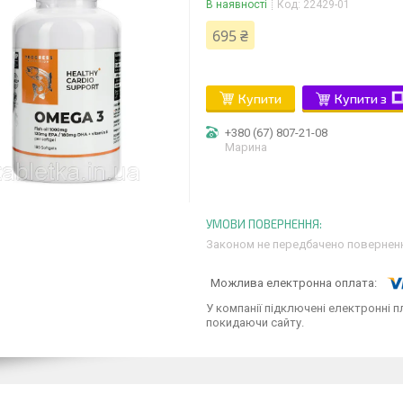
В наявності
Код:
22429-01
695 ₴
Купити
Купити з
+380 (67) 807-21-08
Марина
Законом не передбачено поверненн
У компанії підключені електронні п
покидаючи сайту.