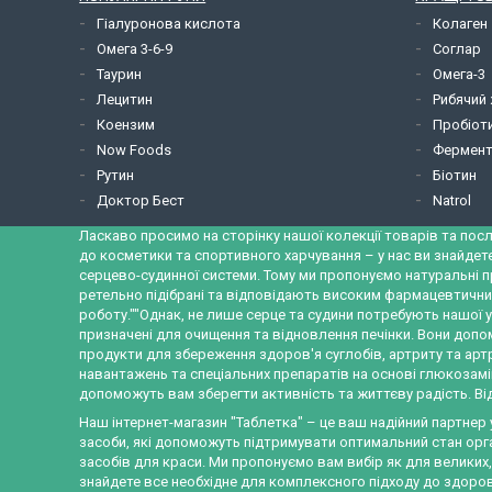
Гіалуронова кислота
Колаген
Омега 3-6-9
Соглар
Таурин
Омега-3
Лецитин
Рибячий
Коензим
Пробіот
Now Foods
Фермент
Рутин
Біотин
Доктор Бест
Natrol
Ласкаво просимо на сторінку нашої колекції товарів та посл
до косметики та спортивного харчування – у нас ви знайдет
серцево-судинної системи. Тому ми пропонуємо натуральні п
ретельно підібрані та відповідають високим фармацевтични
роботу.""Однак, не лише серце та судини потребують нашої у
призначені для очищення та відновлення печінки. Вони допо
продукти для збереження здоров'я суглобів, артриту та ар
навантажень та спеціальних препаратів на основі глюкозамін
допоможуть вам зберегти активність та життєву радість. Від
Наш інтернет-магазин "Таблетка" – це ваш надійний партнер
засоби, які допоможуть підтримувати оптимальний стан орган
засобів для краси. Ми пропонуємо вам вибір як для великих
знайдете все необхідне для комплексного підходу до здоров'