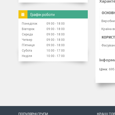
Характ
ОСНОВН
Графік роботи
Виробни
Понеділок
09:00
18:00
Країна 
Вівторок
09:00
18:00
Середа
09:00
18:00
КОРИСТ
Четвер
09:00
18:00
Пʼятниця
09:00
18:00
Фасуван
Субота
10:00
17:00
Неділя
10:00
17:00
Інформ
Ціна:
695
ПОПУЛЯРНІ ГРУПИ
КРАЩІ ТО