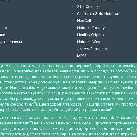
21st Century
California Gold Nutrition
NeoCell
 жир
Nature's Bounty
ики
Healthy Origins
и та ензими
Nature's Way
Jarrow Formulas
MRM
уг! Наш інтернет-магазин пропонує вам широкий асортимент продукції для
е все, що потрібно для забезпечення оптимальної догляду за собою.""М
репарати, спеціально розроблені для підтримки серця та судин, а тако
м стандартам. Вони допоможуть вам зберегти енергію, нормалізувати ф
ваги. Наш організм – це комплексна система, до якої належить і печінк
можуть нейтралізувати шкідливі речовини та захистити клітини печінки
трозу. Ми рекомендуємо підходити до рішення цих питань комплексно – 
у та хондроїтину.""Ваше здоров'я та краса – наш пріоритет. Ми пропону
крийте для себе світ здоров'я та добробуту разом з нами!"
 у питаннях догляду за здоров'ям і виглядом. Ми ретельно відбираємо 
ізму і вигляду.""Наша колекція включає в себе широкий асортимент това
, так і для маленьких клієнтів – підтримка здоров'я та розвитку вашо
я та краси. Від препаратів для серця та судин до засобів для підтримки