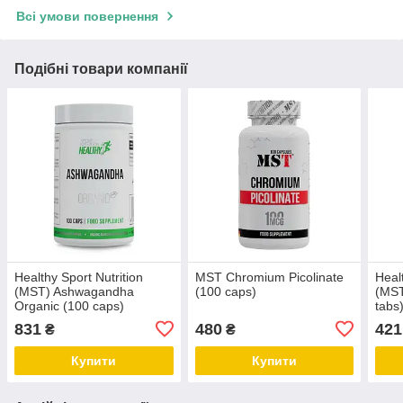
Всі умови повернення
Подібні товари компанії
Healthy Sport Nutrition
MST Chromium Picolinate
Heal
(MST) Ashwagandha
(100 caps)
(MST
Organic (100 caps)
tabs
831
480
421
₴
₴
Купити
Купити