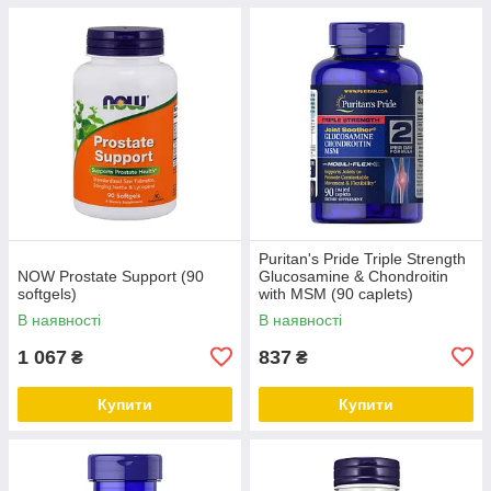
Puritan's Pride Triple Strength
NOW Prostate Support (90
Glucosamine & Chondroitin
softgels)
with MSM (90 caplets)
В наявності
В наявності
1 067
837
₴
₴
Купити
Купити