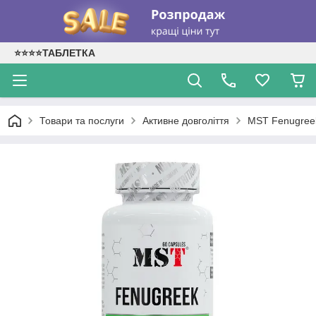
⭐⭐⭐⭐ТАБЛЕТКА
Товари та послуги
Активне довголіття
MST Fenugreek