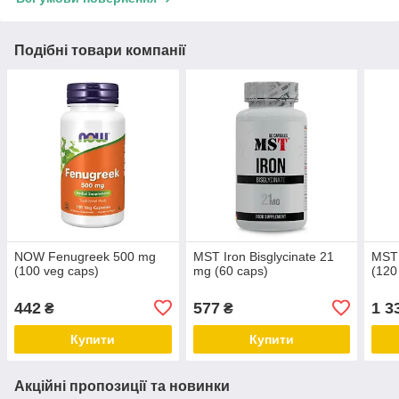
Подібні товари компанії
NOW Fenugreek 500 mg
MST Iron Bisglycinate 21
MST
(100 veg caps)
mg (60 caps)
(120
442
577
1 3
₴
₴
Купити
Купити
Акційні пропозиції та новинки