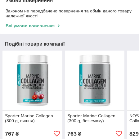
Умови повернення
Законом не передбачено повернення та обмін даного товару
належної якості
Всі умови повернення
Подібні товари компанії
Sporter Marine Collagen
Sporter Marine Collagen
NOS
(300 g, вишня)
(300 g, без смаку)
Coll
767
763
829
₴
₴