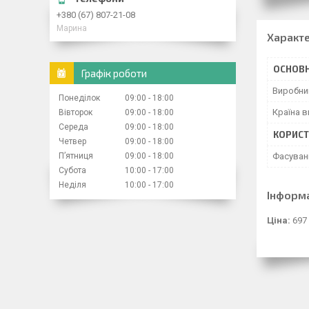
+380 (67) 807-21-08
Марина
Характ
ОСНОВН
Графік роботи
Виробни
Понеділок
09:00
18:00
Країна 
Вівторок
09:00
18:00
Середа
09:00
18:00
КОРИСТ
Четвер
09:00
18:00
Пʼятниця
09:00
18:00
Фасуван
Субота
10:00
17:00
Неділя
10:00
17:00
Інформ
Ціна:
697