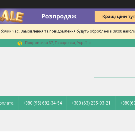
обочий час. Замовлення та повідомлення будуть оброблені з 09:00 найбл
Покровська 37, Писаревка, Україна
 оплата
+380 (95) 682-34-54
+380 (63) 235-93-21
+380(67