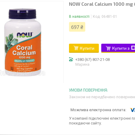
NOW Coral Calcium 1000 mg 
В наявності
Код:
06481-01
697 ₴
Купити
Купити з
+380 (67) 807-21-08
Марина
Законом не передбачено поверненн
У компанії підключені електронні п
покидаючи сайту.