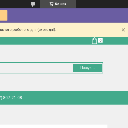
Кошик
ижчого робочого дня (сьогодні).
Пошук...
) 807-21-08