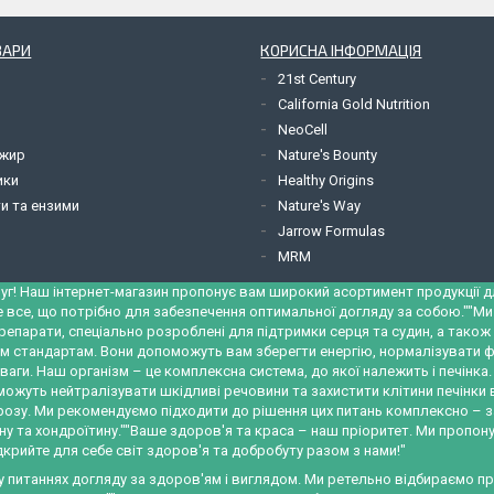
ВАРИ
КОРИСНА ІНФОРМАЦІЯ
21st Century
California Gold Nutrition
NeoCell
 жир
Nature's Bounty
ики
Healthy Origins
и та ензими
Nature's Way
Jarrow Formulas
MRM
уг! Наш інтернет-магазин пропонує вам широкий асортимент продукції для
е все, що потрібно для забезпечення оптимальної догляду за собою.""М
репарати, спеціально розроблені для підтримки серця та судин, а тако
м стандартам. Вони допоможуть вам зберегти енергію, нормалізувати ф
ваги. Наш організм – це комплексна система, до якої належить і печінк
можуть нейтралізувати шкідливі речовини та захистити клітини печінки
трозу. Ми рекомендуємо підходити до рішення цих питань комплексно – 
у та хондроїтину.""Ваше здоров'я та краса – наш пріоритет. Ми пропону
крийте для себе світ здоров'я та добробуту разом з нами!"
 у питаннях догляду за здоров'ям і виглядом. Ми ретельно відбираємо 