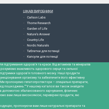
ЦІКАВІ ВИРОБНИКИ
Carlson Labs
Thorne Research
Garden of Life
Nature's Answer
Country Life
Nordic Naturals
Таблетки для потенції
Капсули для потенції
 підтримання здоров'я та краси. Від вітамінів та мінералів
и розуміємо важливість здорового серця та сильної
ж підтримки здоров'я головного мозку. Наші продукти
ункціонування організму та забезпечити його ефективну
а. Ми пропонуємо гепатопротектори – спеціальні препарати,
 від пошкоджень.""У нашому каталозі ви також знайдете
за допомогою збалансованого харчування, фізичних
ємо вам лише високоякісні, перевірені продукти, які
продукцію, пропонуючи вам лише натуральні препарати та