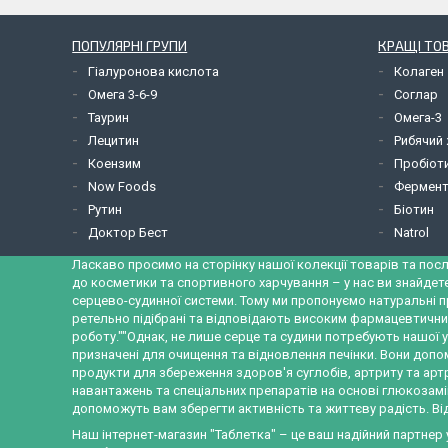
ПОПУЛЯРНІ ГРУПИ
КРАЩІ ТО
Гіалуронова кислота
Колаген
Омега 3-6-9
Соглар
Таурин
Омега-3
Лецитин
Рибячий
Коензим
Пробіот
Now Foods
Фермент
Рутин
Біотин
Доктор Бест
Natrol
Ласкаво просимо на сторінку нашої колекції товарів та посл
до косметики та спортивного харчування – у нас ви знайдет
серцево-судинної системи. Тому ми пропонуємо натуральні п
ретельно підібрані та відповідають високим фармацевтични
роботу.""Однак, не лише серце та судини потребують нашої у
призначені для очищення та відновлення печінки. Вони допо
продукти для збереження здоров'я суглобів, артриту та ар
навантажень та спеціальних препаратів на основі глюкозамін
допоможуть вам зберегти активність та життєву радість. Від
Наш інтернет-магазин "Таблетка" – це ваш надійний партнер