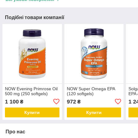
Подібні товари компанії
NOW Evening Primrose Oil
NOW Super Omega EPA
Solg
500 mg (250 softgels)
(120 softgels)
EPA 
1 100
972
1 2
₴
₴
Купити
Купити
Про нас