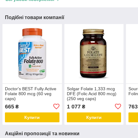
Подібні товари компанії
Doctor's BEST Fully Active
Solgar Folate 1,333 mcg
Sour
Folate 800 mcg (60 veg
DFE (Folic Acid 800 mcg)
Foli
caps)
(250 veg caps)
665
1 077
763
₴
₴
Купити
Купити
Акційні пропозиції та новинки