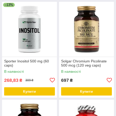
–13%
Sporter Inositol 500 mg (60
Solgar Chromium Picolinate
caps)
500 mcg (120 veg caps)
В наявності
В наявності
268,83
697
₴
₴
309 ₴
Купити
Купити