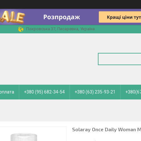
Покровська 37, Писаревка, Україна
 оплата
+380 (95) 682-34-54
+380 (63) 235-93-21
+380(67
Solaray Once Daily Woman Mu