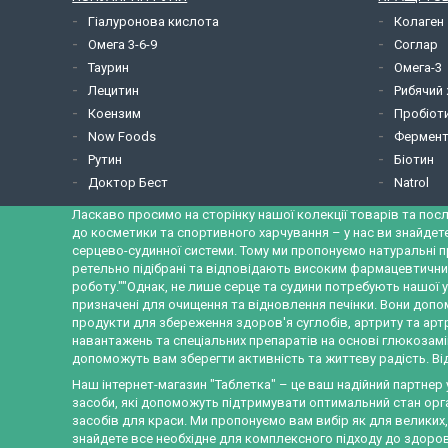
Гіалуронова кислота
Колаген
Омега 3-6-9
Соглар
Таурин
Омега-3
Лецитин
Рибячий
Коензим
Пробіот
Now Foods
Фермент
Рутин
Біотин
Доктор Бест
Natrol
Ласкаво просимо на сторінку нашої колекції товарів та посл
до косметики та спортивного харчування – у нас ви знайдет
серцево-судинної системи. Тому ми пропонуємо натуральні п
ретельно підібрані та відповідають високим фармацевтични
роботу.""Однак, не лише серце та судини потребують нашої у
призначені для очищення та відновлення печінки. Вони допо
продукти для збереження здоров'я суглобів, артриту та ар
навантажень та спеціальних препаратів на основі глюкозамін
допоможуть вам зберегти активність та життєву радість. Від
Наш інтернет-магазин "Таблетка" – це ваш надійний партнер
засоби, які допоможуть підтримувати оптимальний стан орган
засобів для краси. Ми пропонуємо вам вибір як для великих
знайдете все необхідне для комплексного підходу до здоров'