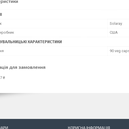
еристики
І
к
Solaray
виробник
США
УВАЛЬНИЦЬКІ ХАРАКТЕРИСТИКИ
ня
90 veg cap
ація для замовлення
7 ₴
ВАРИ
КОРИСНА ІНФОРМАЦІЯ