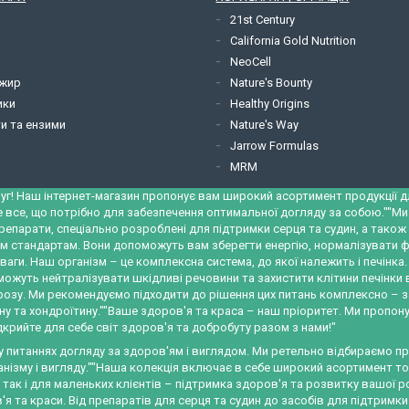
21st Century
California Gold Nutrition
NeoCell
 жир
Nature's Bounty
ики
Healthy Origins
и та ензими
Nature's Way
Jarrow Formulas
MRM
уг! Наш інтернет-магазин пропонує вам широкий асортимент продукції для
е все, що потрібно для забезпечення оптимальної догляду за собою.""М
репарати, спеціально розроблені для підтримки серця та судин, а тако
м стандартам. Вони допоможуть вам зберегти енергію, нормалізувати ф
ваги. Наш організм – це комплексна система, до якої належить і печінк
можуть нейтралізувати шкідливі речовини та захистити клітини печінки
трозу. Ми рекомендуємо підходити до рішення цих питань комплексно – 
у та хондроїтину.""Ваше здоров'я та краса – наш пріоритет. Ми пропону
крийте для себе світ здоров'я та добробуту разом з нами!"
 у питаннях догляду за здоров'ям і виглядом. Ми ретельно відбираємо 
ізму і вигляду.""Наша колекція включає в себе широкий асортимент това
, так і для маленьких клієнтів – підтримка здоров'я та розвитку вашо
я та краси. Від препаратів для серця та судин до засобів для підтримки