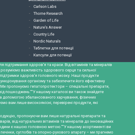
Carlson Labs
Thorne Research
Garden of Life
Nature's Answer
Country Life
Nordic Naturals
Таблетки для потенції
Капсули для потенції
 підтримання здоров'я та краси. Від вітамінів та мінералів
и розуміємо важливість здорового серця та сильної
ж підтримки здоров'я головного мозку. Наші продукти
ункціонування організму та забезпечити його ефективну
а. Ми пропонуємо гепатопротектори – спеціальні препарати,
 від пошкоджень.""У нашому каталозі ви також знайдете
за допомогою збалансованого харчування, фізичних
ємо вам лише високоякісні, перевірені продукти, які
продукцію, пропонуючи вам лише натуральні препарати та
рів, від натуральних вітамінів та мінералів до інноваційних
ї родини є нашою головною метою.""У нашому асортименті ви
 печінки, суглобів та опорно-рухового апарату – ми прагнемо