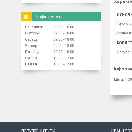
Характ
ОСНОВН
Графік роботи
Виробни
Понеділок
09:00
18:00
Країна 
Вівторок
09:00
18:00
Середа
09:00
18:00
КОРИСТ
Четвер
09:00
18:00
Пʼятниця
09:00
18:00
Фасуван
Субота
10:00
17:00
Неділя
10:00
17:00
Інформ
Ціна:
1 09
ПОПУЛЯРНІ ГРУПИ
КРАЩІ ТО