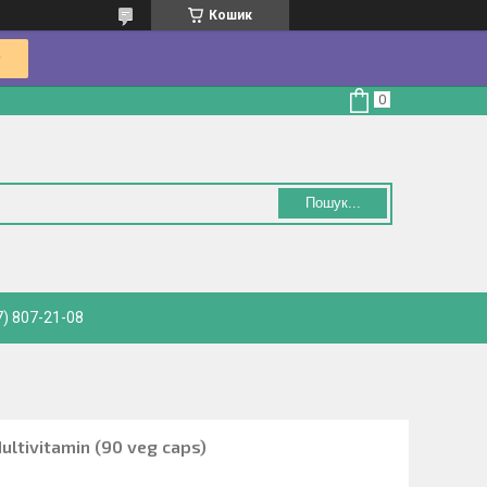
Кошик
Пошук...
) 807-21-08
ltivitamin (90 veg caps)