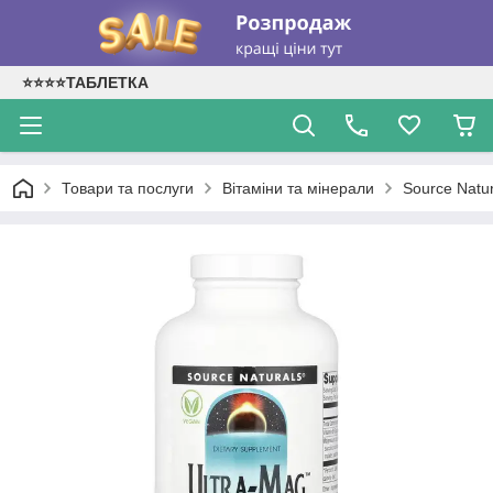
⭐⭐⭐⭐ТАБЛЕТКА
Товари та послуги
Вітаміни та мінерали
Source Natur