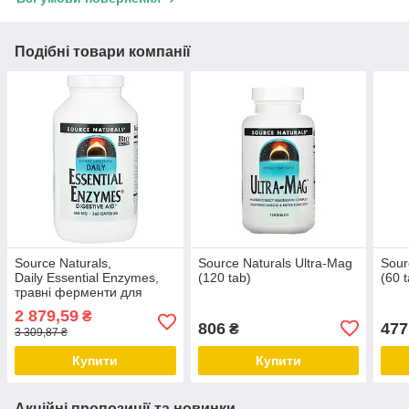
Подібні товари компанії
Source Naturals,
Source Naturals Ultra-Mag
Sour
Daily Essential Enzymes,
(120 tab)
(60 
травні ферменти для
щоденного використання,
2 879,59
₴
500 мг, Дніпро
806
477
₴
3 309,87 ₴
Купити
Купити
Акційні пропозиції та новинки