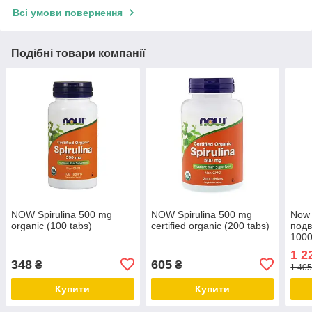
Всі умови повернення
Подібні товари компанії
NOW Spirulina 500 mg
NOW Spirulina 500 mg
Now 
organic (100 tabs)
certified organic (200 tabs)
подв
1000
Дніп
1 2
348
605
₴
₴
1 405
Купити
Купити