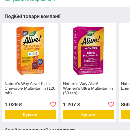
Подібні товари компанії
Nature's Way Alive! Kid's
Nature's Way Alive!
Natu
Chewable Multivitamin (120
Women's Ultra Multivitamin
Ener
tab)
(60 tab)
1 029
1 207
860
₴
₴
Купити
Купити
Акційні пропозиції та новинки