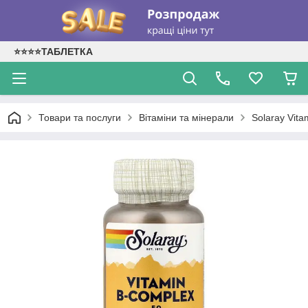
⭐⭐⭐⭐ТАБЛЕТКА
Товари та послуги
Вітаміни та мінерали
Solaray Vita