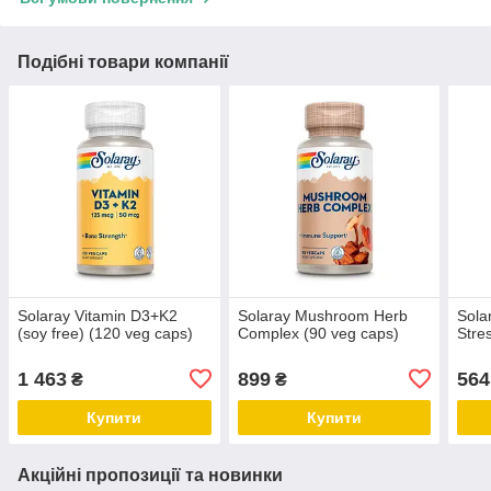
Подібні товари компанії
Solaray Vitamin D3+K2
Solaray Mushroom Herb
Sola
(soy free) (120 veg caps)
Complex (90 veg caps)
Stre
1 463
899
564
₴
₴
Купити
Купити
Акційні пропозиції та новинки