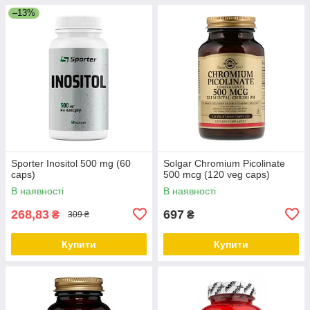
–13%
Sporter Inositol 500 mg (60
Solgar Chromium Picolinate
caps)
500 mcg (120 veg caps)
В наявності
В наявності
268,83
697
₴
₴
309 ₴
Купити
Купити