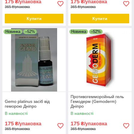
175
175
₴/упаковка
₴/упаковка
365 ₴/упаковка
365 ₴/упаковка
Купити
Купити
Новинка
–52%
Новинка
–52%
Противогемморойный гель
Gemo platinus засіб від
Гемодерм (Gemoderm)
геморою Дніпро
Дніпро
В наявності
В наявності
175
175
₴/упаковка
₴/упаковка
365 ₴/упаковка
365 ₴/упаковка