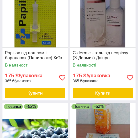
Papillox від папілом і
C-dermic - гель від псоріазу
бородавок (Папиллокс) Київ
(З-Дермик) Дніпро
В наявності
В наявності
175
175
₴/упаковка
₴/упаковка
365 ₴/упаковка
365 ₴/упаковка
Купити
Купити
Новинка
–52%
Новинка
–52%