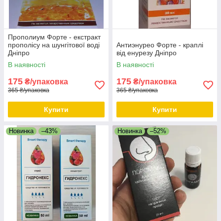
Прополиум Форте - екстракт
прополісу на шунгітової воді
Антиэнурео Форте - краплі
Дніпро
від енурезу Дніпро
В наявності
В наявності
175
175
₴/упаковка
₴/упаковка
365 ₴/упаковка
365 ₴/упаковка
Купити
Купити
Новинка
–43%
Новинка
–52%