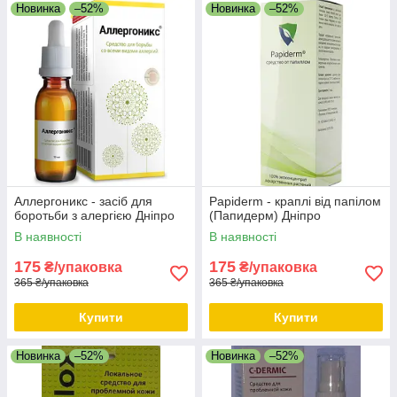
Новинка
–52%
Новинка
–52%
Аллергоникс - засіб для
Papiderm - краплі від папілом
боротьби з алергією Дніпро
(Папидерм) Дніпро
В наявності
В наявності
175
175
₴/упаковка
₴/упаковка
365 ₴/упаковка
365 ₴/упаковка
Купити
Купити
Новинка
–52%
Новинка
–52%