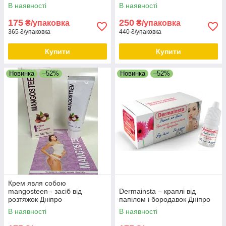
Дніпро
В наявності
В наявності
175
250
₴/упаковка
₴/упаковка
365 ₴/упаковка
440 ₴/упаковка
Купити
Купити
Новинка
–52%
Новинка
–52%
Крем явля собою
mangosteen - засіб від
Dermainsta – краплі від
розтяжок Дніпро
папілом і бородавок Дніпро
В наявності
В наявності