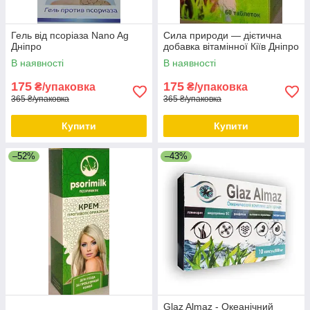
Гель від псоріаза Nano Ag
Сила природи — дієтична
Дніпро
добавка вітамінної Кіїв Дніпро
В наявності
В наявності
175
175
₴/упаковка
₴/упаковка
365 ₴/упаковка
365 ₴/упаковка
Купити
Купити
–52%
–43%
Glaz Almaz - Океанічний