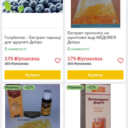
Екстракт прополісу на
Голубитокс - Екстракт чорниці
шунгітової воді МЕДОВЕЯ
для здоров'я Дніпро
Дніпро
В наявності
В наявності
175
175
₴/упаковка
₴/упаковка
365 ₴/упаковка
365 ₴/упаковка
Купити
Купити
Новинка
–52%
Новинка
–52%