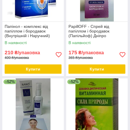
Папінол - комплекс від
PapillOFF - Спрей від
папіллом і бородавок
папіллом і бородавок
(Внутрішній і Наручний)
(Папільйоф) Дніпро
Дніпро
В наявності
В наявності
210
175
₴/упаковка
₴/упаковка
400 ₴/упаковка
365 ₴/упаковка
Купити
Купити
–52%
–52%