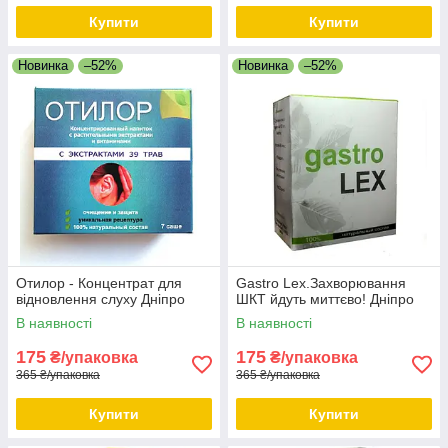
Купити
Купити
Новинка
–52%
Новинка
–52%
Отилор - Концентрат для
Gastro Lex.Захворювання
відновлення слуху Дніпро
ШКТ йдуть миттєво! Дніпро
В наявності
В наявності
175
175
₴/упаковка
₴/упаковка
365 ₴/упаковка
365 ₴/упаковка
Купити
Купити