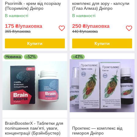
Psorimilk - крем від псоріазу
комплекс для зору - капсули
(Псоримілк) Дніпро
(Глаз Алмаз) Дніпро
В наявності
В наявності
175
250
₴/упаковка
₴/упаковка
365 ₴/упаковка
440 ₴/упаковка
Купити
Купити
Новинка
–52%
–43%
BrainBoosterX - Таблетки для
поліпшення пам'яті, уваги,
Проктекс — комплекс від
концентрації (БрэйнБустер)
гемороя Дніпро